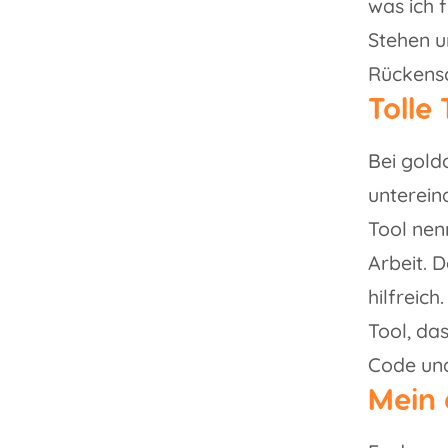
was ich 
Stehen u
Rückens
Tolle 
Bei goldo
unterein
Tool nen
Arbeit. D
hilfreic
Tool, da
Code und
Mein 