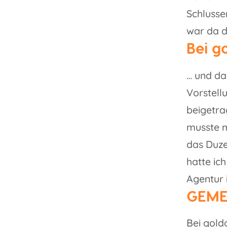
Schlusse
war da d
Bei g
… und da
Vorstell
beigetra
musste m
das Duze
hatte ic
Agentur 
GEME
Bei gold