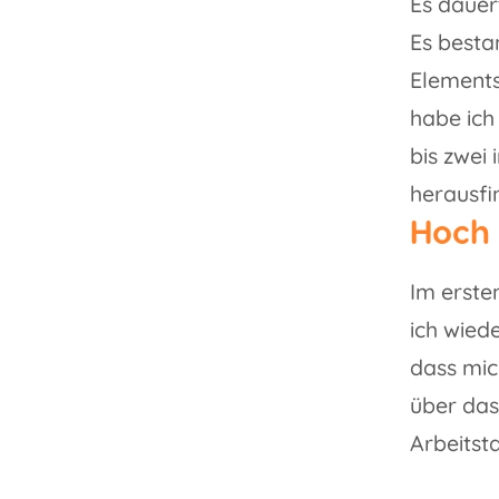
Es dauer
Es besta
Elements
habe ich
bis zwei
herausfi
Hoch 
Im erste
ich wied
dass mic
über das
Arbeitst