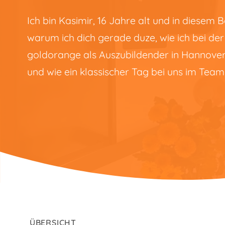
Ich bin Kasimir, 16 Jahre alt und in diesem B
warum ich dich gerade duze, wie ich bei der
goldorange als Auszubildender in Hannov
und wie ein klassischer Tag bei uns im Team D
ÜBERSICHT