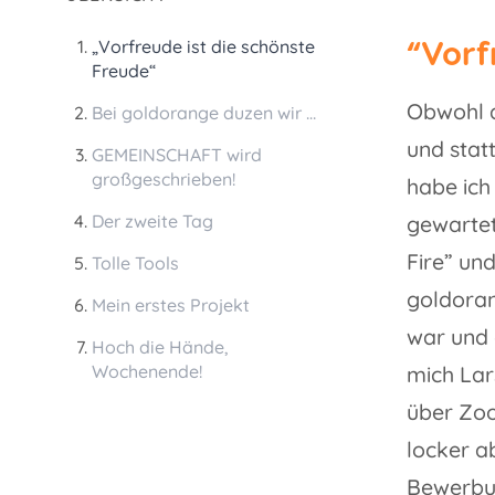
“Vorf
„Vorfreude ist die schönste
Freude“
Obwohl d
Bei goldorange duzen wir …
und stat
GEMEINSCHAFT wird
großgeschrieben!
habe ich
Der zweite Tag
gewartet,
Fire” un
Tolle Tools
goldoran
Mein erstes Projekt
war und 
Hoch die Hände,
Wochenende!
mich Lar
über Zoo
locker a
Bewerbu