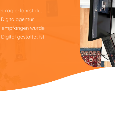
eitrag erfährst du,
 Digitalagentur
er empfangen wurde
igital gestaltet ist.