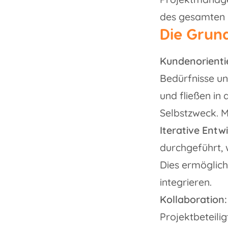
des gesamten 
Die Grun
Kundenorienti
Bedürfnisse un
und fließen in
Selbstzweck. M
Iterative Entw
durchgeführt, w
Dies ermöglich
integrieren.
Kollaboration:
Projektbeteili