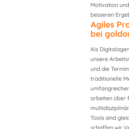
Motivation und
besseren Ergeb
Agiles P
bei gold
Als Digitalagen
unsere Arbeits
und die Termin
traditionelle 
umfangreichen,
arbeiten über 
multidiszipli
Tools sind gle
schaffen wir Ve