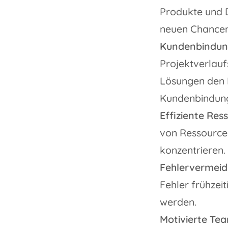
Produkte und D
neuen Chancen 
Kundenbindun
Projektverlauf
Lösungen den B
Kundenbindung 
Effiziente Re
von Ressourcen
konzentrieren.
Fehlervermeid
Fehler frühzei
werden.
Motivierte Te