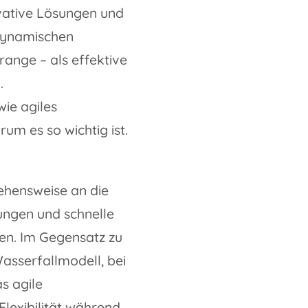
vative Lösungen und
r dynamischen
ange – als effektive
.
ie agiles
um es so wichtig ist.
gehensweise an die
rungen und schnelle
en. Im Gegensatz zu
sserfallmodell, bei
s agile
exibilität während