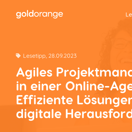
Le
Lesetipp
, 28.09.2023
Agiles Projektma
in einer Online-Ag
Effiziente Lösunge
digitale Herausfo