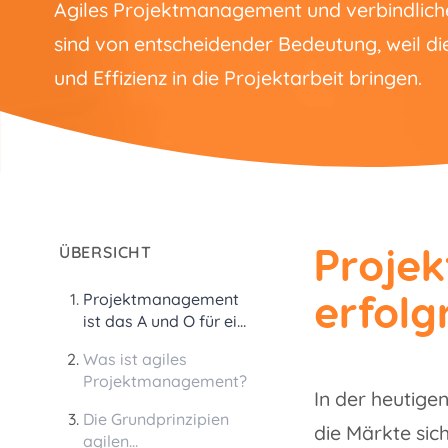
Agiles Projektmanagement und verbindlic
sind von entscheidender Bedeutung, weil die
und Effizienz in die Projektarbeit bringen.
Projek
ÜBERSICHT
erfolg
Projektmanagement
ist das A und O für ein
erfolgreiches
Was ist agiles
Ergebnis.
Projektmanagement?
In der heutigen
Die Grundprinzipien
die Märkte sic
agilen