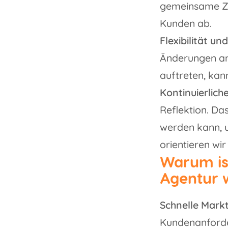
gemeinsame Zie
Kunden ab.
Flexibilität u
Änderungen an
auftreten, kan
Kontinuierlich
Reflektion. Das
werden kann, u
orientieren wi
Warum ist
Agentur 
Schnelle Mark
Kundenanforder