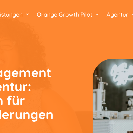
istungen
Orange Growth Pilot
Agentur
nagement
entur:
n für
rderungen