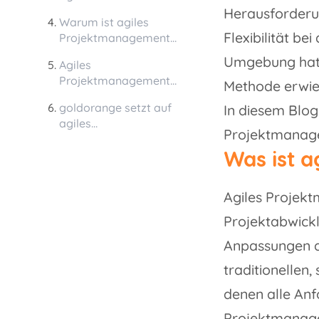
Projektmanagements:
Herausforderu
Warum ist agiles
Flexibilität be
Projektmanagement
in einer Online-
Umgebung hat 
Agiles
Agentur wichtig?
Projektmanagement
Methode erwie
und agile
goldorange setzt auf
In diesem Blog
Webentwicklung bei
agiles
goldorange
Projektmanagem
Projektmanagement
Was ist 
Agiles Projekt
Projektabwickl
Anpassungen a
traditionelle
denen alle Anf
Projektmanage