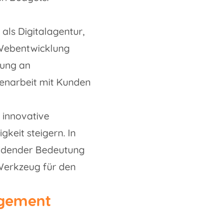
als Digitalagentur,
 Webentwicklung
sung an
enarbeit mit Kunden
 innovative
keit steigern. In
heidender Bedeutung
 Werkzeug für den
agement