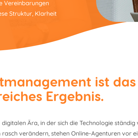
he Vereinbarungen
se Struktur, Klarheit
tmanagement ist das 
reiches Ergebnis.
 digitalen Ära, in der sich die Technologie ständig
h rasch verändern, stehen Online-Agenturen vor ei