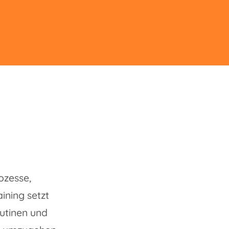
ozesse,
ning setzt
outinen und