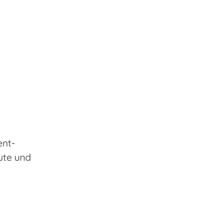
ent-
ute und