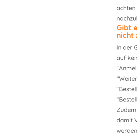
achten 
nachz
Gibt 
nicht 
In der
auf kei
“Anmel
“Weiter
“Bestel
“Beste
Zudem d
damit 
werden.