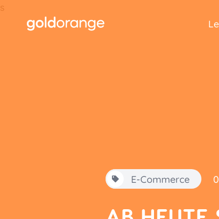
s
Le
E-Commerce
0
AB HEUTE 