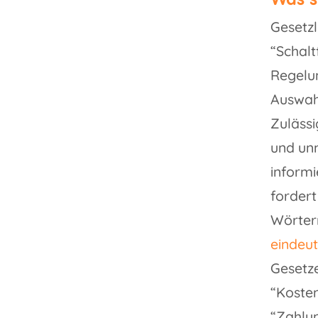
Gesetzl
“Schalt
Regelun
Auswah
Zulässi
und unm
informi
fordert
Wörte
eindeu
Gesetz
“Kosten
“Zahlun