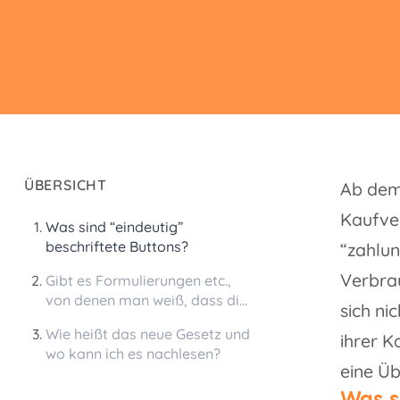
ÜBERSICHT
Ab dem 
Kaufver
Was sind “eindeutig”
beschriftete Buttons?
“zahlun
Verbrau
Gibt es Formulierungen etc.,
von denen man weiß, dass die
sich ni
nicht zulässig sind?
Wie heißt das neue Gesetz und
ihrer 
wo kann ich es nachlesen?
eine Üb
Was s