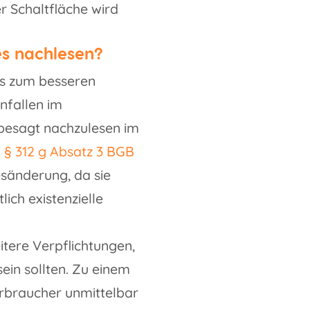
r Schaltfläche wird
es nachlesen?
es zum besseren
nfallen im
 besagt nachzulesen im
n
§ 312 g Absatz 3 BGB
esänderung, da sie
ich existenzielle
tere Verpflichtungen,
sein sollten. Zu einem
erbraucher unmittelbar