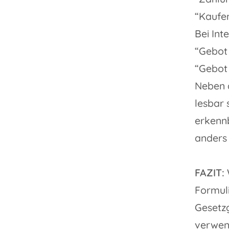
“Kaufen
Bei Int
“Gebot
“Gebot
Neben d
lesbar 
erkennb
anders 
FAZIT:
Formuli
Gesetzg
verwend