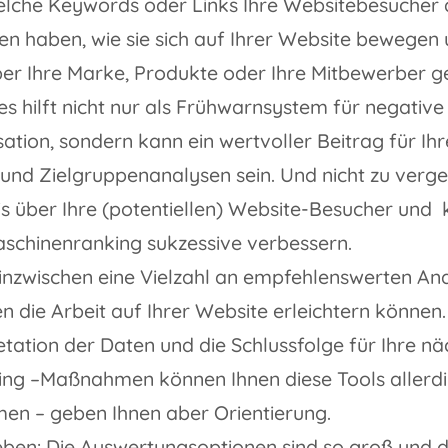
elche Keywords oder Links Ihre Websitebesucher
n haben, wie sie sich auf Ihrer Website bewegen 
r Ihre Marke, Produkte oder Ihre Mitbewerber ge
es hilft nicht nur als Frühwarnsystem für negative K
ation, sondern kann ein wertvoller Beitrag für I
und Zielgruppenanalysen sein. Und nicht zu verge
s über Ihre (potentiellen) Website-Besucher und 
schinenranking sukzessive verbessern.
 inzwischen eine Vielzahl an empfehlenswerten An
en die Arbeit auf Ihrer Website erleichtern können. 
etation der Daten und die Schlussfolge für Ihre nä
ng –Maßnahmen können Ihnen diese Tools allerdin
en – geben Ihnen aber Orientierung.
ben: Die Auswertungsoptionen sind so groß und d