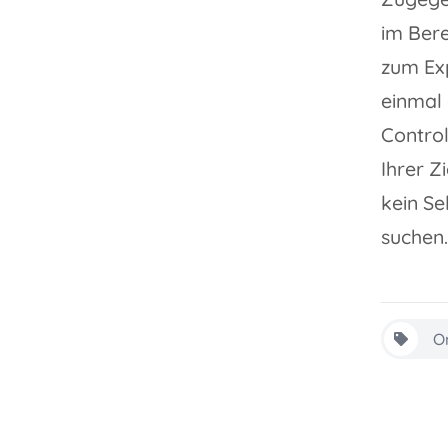
im Ber
zum Exp
einmal 
Control
Ihrer Z
kein Se
suchen.
O