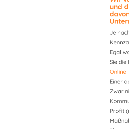
und d
davon
Unter
Je nach
Kennza
Egal wo
Sie die
Online
Einer d
Zwar ni
Kommuni
Profit 
Maßnahm