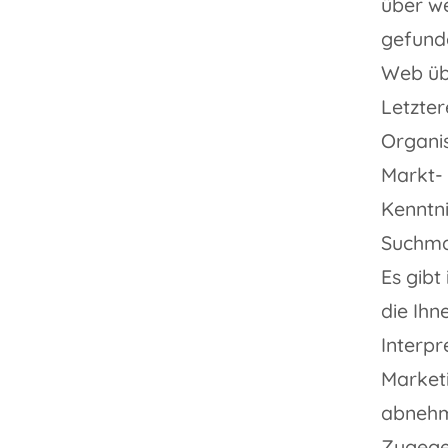
über w
gefunde
Web übe
Letzter
Organis
Markt- 
Kenntni
Suchma
Es gibt
die Ihn
Interpr
Marketi
abnehm
Zugege