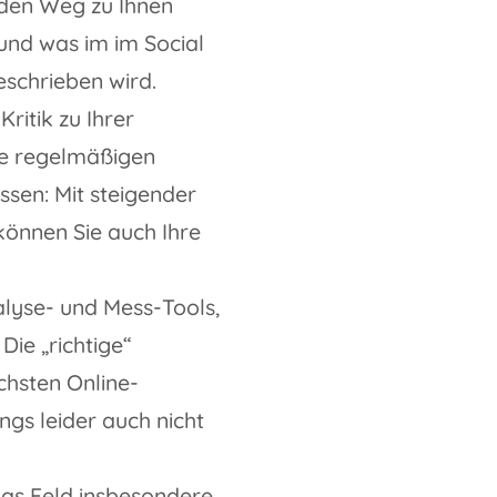
 den Weg zu Ihnen
und was im im Social
schrieben wird.
ritik zu Ihrer
hre regelmäßigen
ssen: Mit steigender
können Sie auch Ihre
alyse- und Mess-Tools,
Die „richtige“
chsten Online-
gs leider auch nicht
as Feld insbesondere