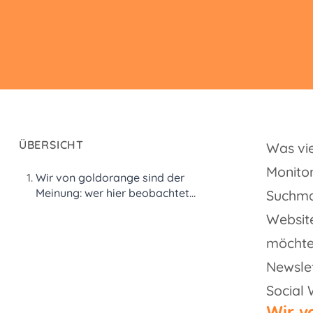
ÜBERSICHT
Was vie
Monitor
Wir von goldorange sind der
Meinung: wer hier beobachtet
Suchma
und die gewonnenen
Website
Erkenntnisse umsetzt, wird
langfristig davon profitieren
möchten
und steigert so sein Image, den
Newslet
Unternehmenswert wie auch
den eigenen Erfolg am Markt.
Social 
Wir v