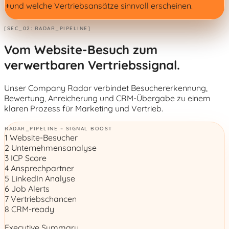
+
und welche Vertriebsansätze sinnvoll erscheinen.
[SEC_02: RADAR_PIPELINE]
Vom Website-Besuch zum
verwertbaren Vertriebssignal.
Unser Company Radar verbindet Besuchererkennung,
Bewertung, Anreicherung und CRM-Übergabe zu einem
klaren Prozess für Marketing und Vertrieb.
RADAR_PIPELINE – SIGNAL BOOST
1
Website-Besucher
2
Unternehmensanalyse
3
ICP Score
4
Ansprechpartner
5
LinkedIn Analyse
6
Job Alerts
7
Vertriebschancen
8
CRM-ready
Executive Summary